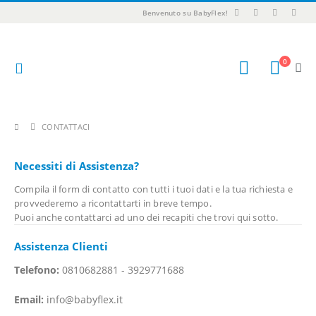
Benvenuto su BabyFlex!
0
CONTATTACI
Necessiti di Assistenza?
Compila il form di contatto con tutti i tuoi dati e la tua richiesta e
provvederemo a ricontattarti in breve tempo.
Puoi anche contattarci ad uno dei recapiti che trovi qui sotto.
Assistenza Clienti
Telefono:
0810682881 - 3929771688
Email:
info@babyflex.it