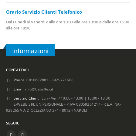
Orario Servizio Clienti Telefonico
Dal Lunedi al Venerdi dalle ore 10:00 alle ore 13:00 e dalle ore 15:00
alle ore 18:00
Informazioni
CONTATTACI
Phone:
0810682881 - 3929771688
Email:
info@babyflex.it
Servizio Clienti:
Lun - Ven / 10:00 - 13:00 | 15:00 - 18:00
E-WEBB SRL UNIPERSONALE - P.IVA 08059261217 - R.E.A. NA-
929265 VIA DIOCLEZIANO 374 - 80124 NAPOLI
SEGUICI