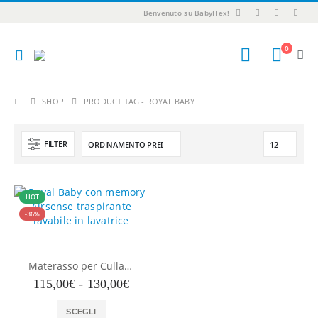
Benvenuto su BabyFlex!
0
SHOP
PRODUCT TAG -
ROYAL BABY
FILTER
HOT
-36%
Materasso per Culla-Lettino Royal Baby anti soffoco Alto 12 con Memory Airsense Lavabile in Lavatrice Rivestimento sfoderabile Lavabile, guanciale in Omaggio
Fascia
115,00
€
-
130,00
€
di
Questo
prezzo:
SCEGLI