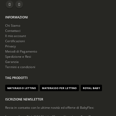
di
prezzo:
da
INFORMAZIONI
75,00€
a
Chi Siamo
85,00€
Contattaci
Il mio account
Certificazioni
Privacy
Metodi di Pagamento
Spedizione e Resi
Garanzia
Termini e condizioni
TAG PRODOTTI
MATERASSO LETTINO
MATERASSO PER LETTINO
ROYAL BABY
ISCRIZIONE NEWSLETTER
Resta in contatto con le ultime novità ed offerte di BabyFlex: