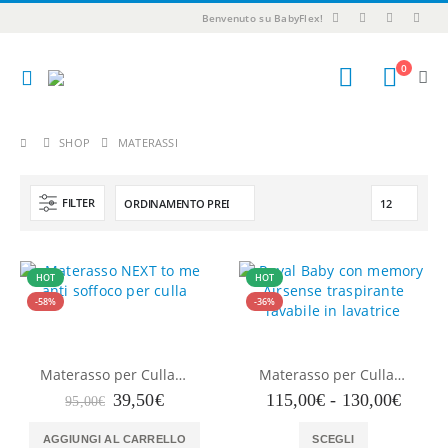
Benvenuto su BabyFlex!
0
SHOP
MATERASSI
FILTER
HOT
HOT
-58%
-36%
Materasso per Culla MOD. NEXT to me Alto 6 cm anti soffoco con Rivestimento sfoderabile e Lavabile in Lavatrice
Materasso per Culla-Lettino Royal Baby anti soffoco Alto 12 con Memory Airsense Lavabile in Lavatrice Rivestimento sfoderabile Lavabile, guanciale in Omaggio
Il
Il
Fascia
39,50
€
115,00
€
-
130,00
€
95,00
€
prezzo
prezzo
di
Questo
originale
attuale
prezzo
AGGIUNGI AL CARRELLO
SCEGLI